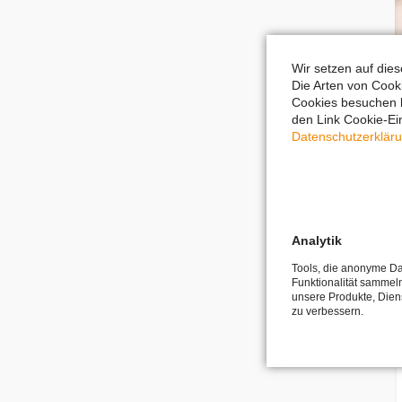
Wir setzen auf die
Die Arten von Cook
Cookies besuchen k
den Link Cookie-Ein
Datenschutzerklär
Fachabitur Agrarwirtschaft & Marketin
Mediengestalterin Digital & Print
Analytik
Tools, die anonyme Da
Funktionalität sammeln
unsere Produkte, Dien
zu verbessern.