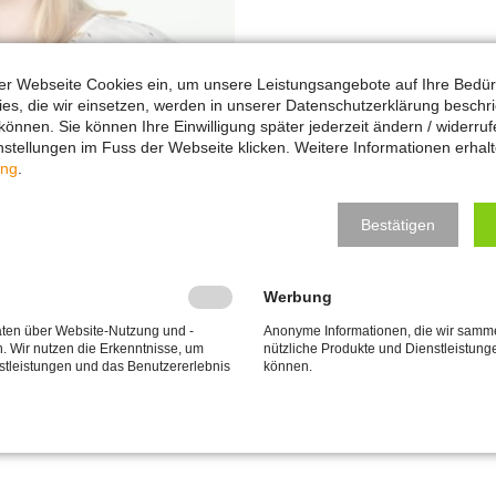
ser Webseite Cookies ein, um unsere Leistungsangebote auf Ihre Bedü
ies, die wir einsetzen, werden in unserer Datenschutzerklärung beschr
önnen. Sie können Ihre Einwilligung später jederzeit ändern / widerru
stellungen im Fuss der Webseite klicken. Weitere Informationen erhalt
ung
.
Bestätigen
g
Werbung
ten über Website-Nutzung und -
Anonyme Informationen, die wir samm
. Wir nutzen die Erkenntnisse, um
nützliche Produkte und Dienstleistun
stleistungen und das Benutzererlebnis
können.