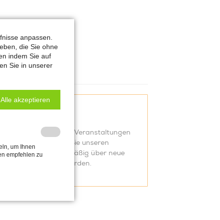
rfnisse anpassen.
ieben, die Sie ohne
fen indem Sie auf
en Sie in unserer
Alle akzeptieren
Kurse
Im Moment sind keine Veranstaltungen
geplant. Abonnieren Sie unseren
eln, um Ihnen
Newsletter
um regelmäßig über neue
gen empfehlen zu
Kurse informiert zu werden.