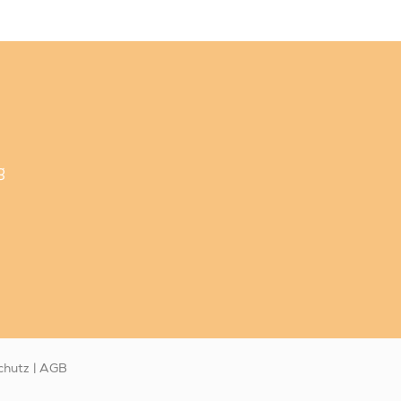
g
chutz
|
AGB