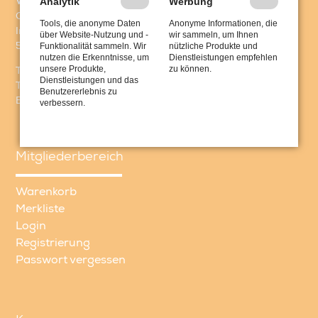
Analytik
Werbung
Workshops & Schulungen
Christian Bargon
Tools, die anonyme Daten
Anonyme Informationen, die
In den Hecken 5
über Website-Nutzung und -
wir sammeln, um Ihnen
Funktionalität sammeln. Wir
nützliche Produkte und
53721 Siegburg
nutzen die Erkenntnisse, um
Dienstleistungen empfehlen
unsere Produkte,
zu können.
Telefon: +49 (0) 2241 899 81 00
Dienstleistungen und das
Telefax: +49 (0) 2241 90 50 375
Benutzererlebnis zu
E-Mail:
info@8seats.de
verbessern.
Mitgliederbereich
Navigation
Warenkorb
überspringen
Merkliste
Login
Registrierung
Passwort vergessen