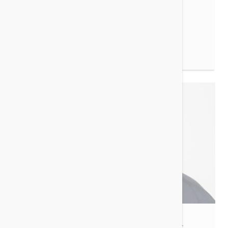
SEO / SEA / Contentmarketing
ZUR VITA
Christian Bargon
Agenturinhaber, Fotograf, Drohnenpilot,