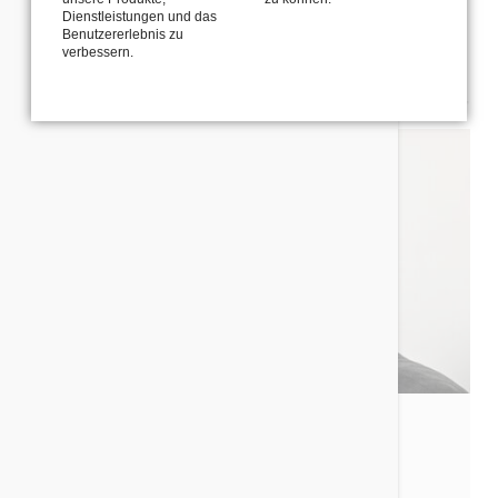
Onlineschulungen
Dienstleistungen und das
Benutzererlebnis zu
verbessern.
ZUR VITA
Klaus Werner Rößel
zertifizierter Trainer