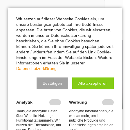
Datenschutzbeauftragter
Wir setzen auf dieser Webseite Cookies ein, um
ZUR VITA
unsere Leistungsangebote auf Ihre Bedürfnisse
anpassen. Die Arten von Cookies, die wir einsetzen,
werden in unserer Datenschutzerklärung
beschrieben, die Sie ohne Cookies besuchen
können. Sie können Ihre Einwilligung später jederzeit
ändern / widerrufen indem Sie auf den Link Cookie-
Einstellungen im Fuss der Webseite klicken. Weitere
Informationen erhalten Sie in unserer
Datenschutzerklärung
.
Bestätigen
Alle akzeptieren
Analytik
Werbung
Marc Oliver Thoma
Tools, die anonyme Daten
Anonyme Informationen, die
über Website-Nutzung und -
wir sammeln, um Ihnen
Funktionalität sammeln. Wir
nützliche Produkte und
bekannt durch seine Linkedin-Learning
nutzen die Erkenntnisse, um
Dienstleistungen empfehlen
unsere Produkte,
zu können.